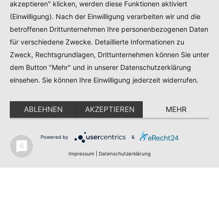
akzeptieren" klicken, werden diese Funktionen aktiviert
AMG UG (haftungsbeschränkt)
(Einwilligung). Nach der Einwilligung verarbeiten wir und die
Gewerbepark A 7 92364 Deining
betroffenen Drittunternehmen Ihre personenbezogenen Daten
service@analog-manufaktur-germany.de
für verschiedene Zwecke. Detaillierte Informationen zu
Zweck, Rechtsgrundlagen, Drittunternehmen können Sie unter
dem Button "Mehr" und in unserer Datenschutzerklärung
Impressum
Datenschutz
einsehen. Sie können Ihre Einwilligung jederzeit widerrufen.
ABLEHNEN
AKZEPTIEREN
MEHR
English
(
Englisch
)
Deutsch
Powered by
&
Impressum
|
Datenschutzerklärung