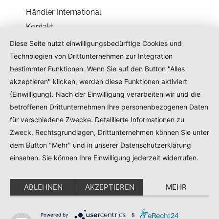
Händler International
Kontakt
Diese Seite nutzt einwilligungsbedürftige Cookies und
Kontakt
Technologien von Drittunternehmen zur Integration
bestimmter Funktionen. Wenn Sie auf den Button "Alles
akzeptieren" klicken, werden diese Funktionen aktiviert
AMG UG (haftungsbeschränkt)
(Einwilligung). Nach der Einwilligung verarbeiten wir und die
Gewerbepark A 7 92364 Deining
betroffenen Drittunternehmen Ihre personenbezogenen Daten
für verschiedene Zwecke. Detaillierte Informationen zu
service@analog-manufaktur-germany.de
Zweck, Rechtsgrundlagen, Drittunternehmen können Sie unter
dem Button "Mehr" und in unserer Datenschutzerklärung
Impressum
Datenschutz
einsehen. Sie können Ihre Einwilligung jederzeit widerrufen.
ABLEHNEN
AKZEPTIEREN
MEHR
English
(
Englisch
)
Deutsch
Powered by
&