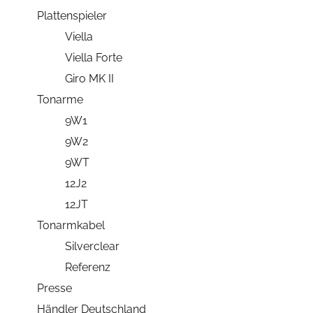
Plattenspieler
Viella
Viella Forte
Giro MK II
Tonarme
9W1
9W2
9WT
12J2
12JT
Tonarmkabel
Silverclear
Referenz
Presse
Händler Deutschland