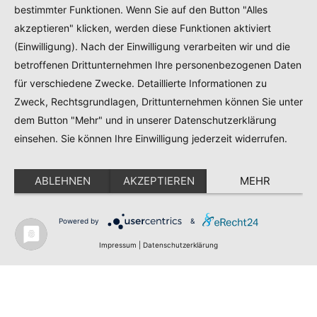
Kontakt
bestimmter Funktionen. Wenn Sie auf den Button "Alles
akzeptieren" klicken, werden diese Funktionen aktiviert
Kontakt
(Einwilligung). Nach der Einwilligung verarbeiten wir und die
betroffenen Drittunternehmen Ihre personenbezogenen Daten
AMG UG (haftungsbeschränkt)
für verschiedene Zwecke. Detaillierte Informationen zu
Gewerbepark A 7 92364 Deining
Zweck, Rechtsgrundlagen, Drittunternehmen können Sie unter
service@analog-manufaktur-germany.de
dem Button "Mehr" und in unserer Datenschutzerklärung
einsehen. Sie können Ihre Einwilligung jederzeit widerrufen.
Impressum
Datenschutz
ABLEHNEN
AKZEPTIEREN
MEHR
Deutsch
Powered by
&
Impressum
|
Datenschutzerklärung